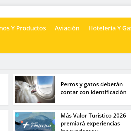
nos Y Productos
Aviación
Hotelería Y G
Perros y gatos deberán
contar con identificación
Más Valor Turístico 2026
premiará experiencias