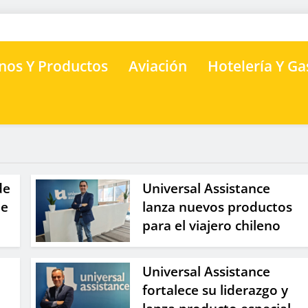
nos Y Productos
Aviación
Hotelería Y G
de
Universal Assistance
de
lanza nuevos productos
para el viajero chileno
Universal Assistance
fortalece su liderazgo y