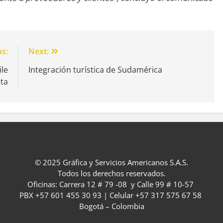
us:
Next:
ile
Integración turística de Sudamérica
ta
© 2025 Gráfica y Servicios Americanos S.A.S.
Todos los derechos reservados.
Oficinas: Carrera 12 # 79 -08 y Calle 99 # 10-57
PBX +57 601 455 30 93 | Celular +57 317 575 67 58
Bogotá – Colombia