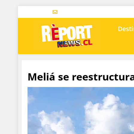
Desti
Meliá se reestructur