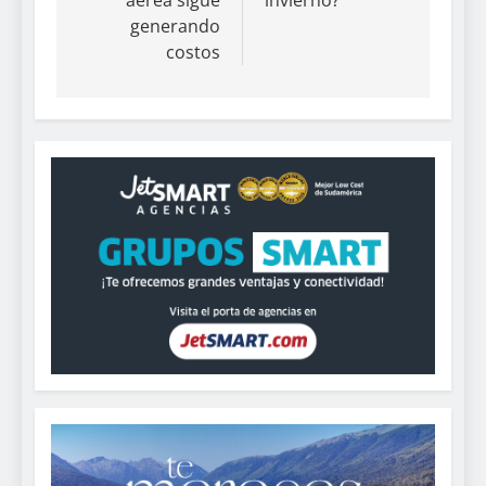
aérea sigue
invierno?
generando
costos