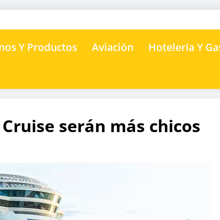
nos Y Productos
Aviación
Hotelería Y G
 Cruise serán más chicos