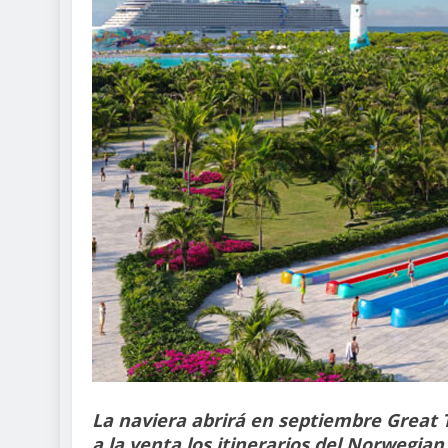
La naviera abrirá en septiembre Great 
a la venta los itinerarios del Norwegian