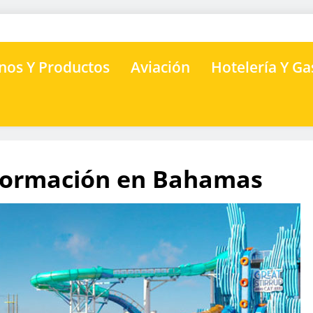
nos Y Productos
Aviación
Hotelería Y G
sformación en Bahamas