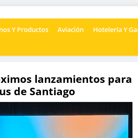
nos Y Productos
Aviación
Hotelería Y G
óximos lanzamientos para
us de Santiago