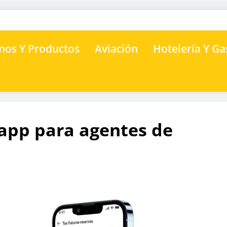
nos Y Productos
Aviación
Hotelería Y G
 app para agentes de