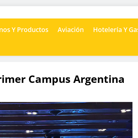
nos Y Productos
Aviación
Hotelería Y G
primer Campus Argentina