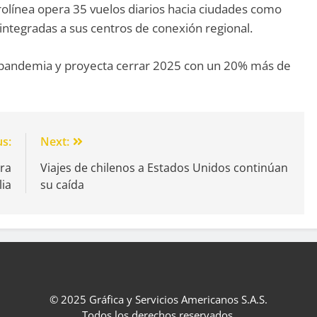
aerolínea opera 35 vuelos diarios hacia ciudades como
ntegradas a sus centros de conexión regional.
epandemia y proyecta cerrar 2025 con un 20% más de
us:
Next:
ura
Viajes de chilenos a Estados Unidos continúan
lia
su caída
© 2025 Gráfica y Servicios Americanos S.A.S.
Todos los derechos reservados.