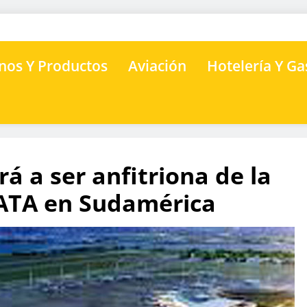
nos Y Productos
Aviación
Hotelería Y G
á a ser anfitriona de la
IATA en Sudamérica