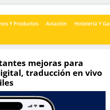
nos Y Productos
Aviación
Hotelería Y G
tantes mejoras para
igital, traducción en vivo
iles