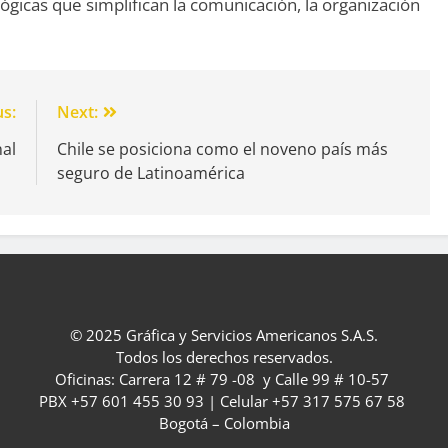
lógicas que simplifican la comunicación, la organización
us:
Next:
nal
Chile se posiciona como el noveno país más
seguro de Latinoamérica
© 2025 Gráfica y Servicios Americanos S.A.S.
Todos los derechos reservados.
Oficinas: Carrera 12 # 79 -08 y Calle 99 # 10-57
PBX +57 601 455 30 93 | Celular +57 317 575 67 58
Bogotá – Colombia