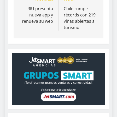
RIU presenta
Chile rompe
nueva app y
récords con 219
renueva su web
viñas abiertas al
turismo