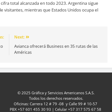
 cifra total alcanzada en todo 2023. Argentina sigue
de visitantes, mientras que Estados Unidos ocupa el
us:
Next:
ico
Avianca ofrecerá Business en 35 rutas de las
Américas
© 2025 Gráfica y Servicios Americanos S.A.S.
Todos los derechos reservados.
Oficinas: Carrera 12 # 79 -08 y Calle 99 # 10-57
PBX +57 601 455 30 93 | Celular +57 317 575 67 58