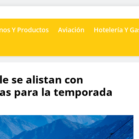
nos Y Productos
Aviación
Hotelería Y G
le se alistan con
ias para la temporada